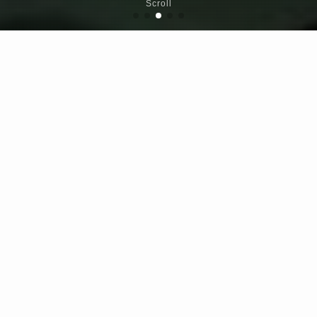
Scroll
現在Webサイトリニューアル工事
中です！
過去の記事は FRONTL1NE
Community(
https://community.fro
ntl1ne.net/
) をご覧ください。
NEWS